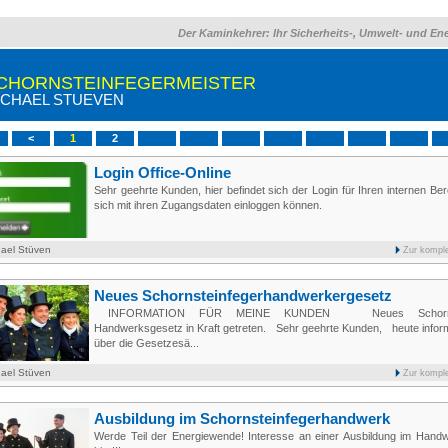
Der Kaminkehrer: Ihr Sicherheits-, Umwelt- und En
CHORNSTEINFEGERMEISTER
ICHAEL STUEVEN
<
1
2
Login Office-Online
Sehr geehrte Kunden, hier befindet sich der Login für Ihren internen Ber
sich mit ihren Zugangsdaten einloggen können.
hael Stüven
Zur kompl
Neues Schornsteinfegerhandwerkergesetz
INFORMATION FÜR MEINE KUNDEN Neues Schornste
Handwerksgesetz in Kraft getreten. Sehr geehrte Kunden, heute inform
über die Gesetzesä...
hael Stüven
Zur kompl
Ausbildung im Schornsteinfegerhandwerk
Werde Teil der Energiewende! Interesse an einer Ausbildung im Handw