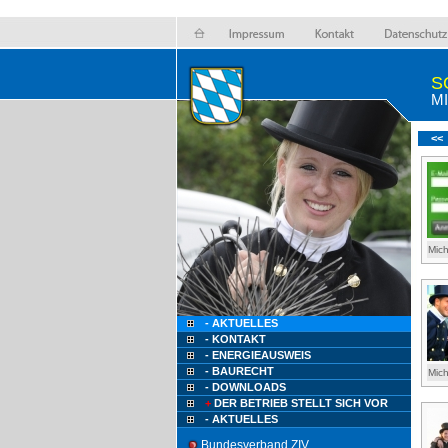
S
M
<<
Mic
- AKTUELLES
- KONTAKT
- ENERGIEAUSWEIS
- BAURECHT
Mic
- DOWNLOADS
+
DER BETRIEB STELLT SICH VOR
- AKTUELLES
Bundesverband ZIV