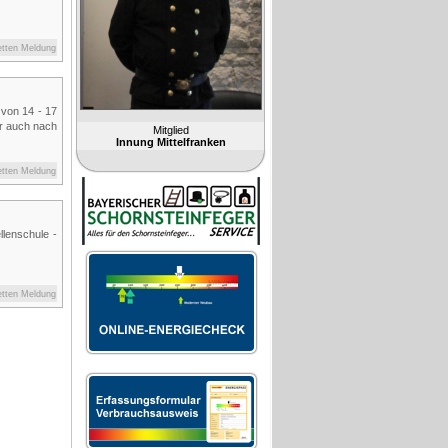
etten Meldung
 von 14 - 17
er auch nach
Mitglied
Innung Mittelfranken
etten Meldung
lenschule -
etten Meldung