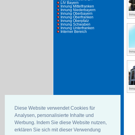
LIV Bayern
Innung Mittelfranken
Innung Niederbayern
Innung Oberbayern
Innu
Innung Oberfranken
Innung Oberpfalz
Innung Schwaben
Innung Unterfranken
Interner Bereich
Innu
Innu
Diese Website verwendet Cookies für
Analysen, personalisierte Inhalte und
Werbung. Indem Sie diese Website nutzen,
erklären Sie sich mit dieser Verwendung