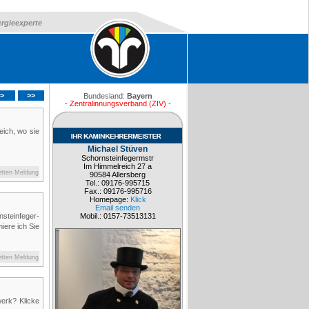
ergieexperte
>
>>
Bundesland:
Bayern
- Zentralinnungsverband (ZIV) -
eich, wo sie
Michael Stüven
Schornsteinfegermstr
Im Himmelreich 27 a
etten Meldung
90584 Allersberg
Tel.: 09176-995715
Fax.: 09176-995716
Homepage:
Klick
Email senden
infeger-
Mobil.: 0157-73513131
iere ich Sie
etten Meldung
erk? Klicke